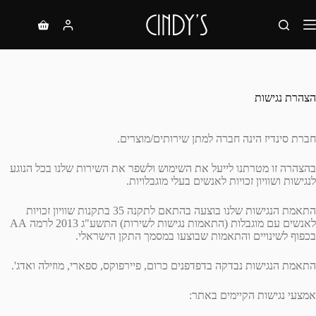
הצהרת נגישות
חברת סינדיז הינה חברה למתן שירותים/מוצרים.
בהצהרה זו מטרתנו לייעל את השימוש ולשפר את השירות שלנו בכל הנוגע
לנגישות ושוויון זכויות לאנשים בעלי מוגבלויות.
התאמת הנגישות שלנו בוצעה בהתאם לתקנה 35 בתקנות שוויון זכויות
לאנשים עם מוגבלות (התאמות נגישות לשירות) התשע"ג 2013 לרמה AA
בכפוף לשינויים והתאמות שבוצעו במסמך התקן הישראלי.
התאמת הנגישות נבדקה בדפדפנים כרום, פיירפוקס, ספארי, מוזילה ואדג'.
אמצעי נגישות הקיימים באתר: