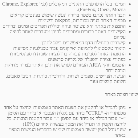
תמיכה בכל הדפדפנים התקניים המקובלים (כמו Chrome, Explorer,
FireFox, Opera, Mozila).
תכני האתר נכתבו בשפה ברורה ונעשה שימוש בפונטים קריאים
מבניות האתר בנויה מכותרות, פסקאות ורשימות
התמצאות באתר היא פשוטה ונוחה וכוללת תפריטים זמינים וברורים
הקישורים באתר ברורים ומסבירים להיכן מועברים לאחר לחיצה
עליהם
קישורים בתחילת הדף המאפשרים דילוג לתוכן
תיאור טקסטואלי לתמונות ואייקונים עבור טכנולוגיות מסייעות
התאמת האתר לסביבות עבודה ברזולוציות שונות (רספונסיביות)
כפתורי עצירה והפעלה של גלריות סרטונים
הוטמעו חוקי ARIA העוזרים לפרש את תוכן האתר בצורה מדויקת
וטובה יותר
הנגשת תפריטים, טפסים ושדות, היררכיית כותרות, רכיבי טאבים,
חלונות קופצים ועוד
שינוי תצוגה באתר
ניתן להגדיל או להקטין את תצוגת האתר באמצעות לחיצה על אחד
מכפתורי ה- “CTRL” ביחד עם גלגלת העכבר או ביחד עם הסימן
“+” עבור הגדלה או ביחד עם הסימן “-” עבור הקטנת התצוגה. כל
לחיצה תקטין או תגדיל את המסך בעשרה אחוזים (10%)
שינוי גודל הגופן ייעשה באמצעות שימוש בתפריט הנגישות המצוי
באתר