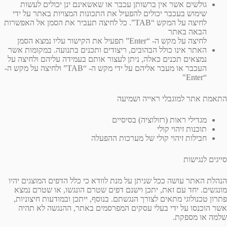
גולשים אשר אין ברשותן עכבר או שאשאינם ינן יכולים לעשות
שימוש בעכבר יכולים להפעיל את התכונות המצויות באתר על ידי
לחיצה על המקש “TAB”. כל לחיצה תעביר את הסמן אל האפשרות
הבאה באתר
לחיצה על מקש ה- “Enter” תפעיל את הקישור עליו נמצא הסמן
האתר אינו כולל הבהובים, ריצודים ותכנים בתנועה. במקומות אשר
נמצאים תכנים כאלה, ניתן לעצור אותם בעמידה עליהם ולחיצה על
העכבר או מעבר אליהם על ידי מקש ה- “TAB” ולחיצה על מקש ה-
“Enter"
התאמת אתר למוגבלי ראייה ושמיעה
מגדילי ראות (רזולוציה) בסיסיים
תוכנות זיהוי קולי
חבילות זיהוי קולי של מערכות ההפעלה
סייגים לנגישות
הנהלת האתר עושה ככל שניתן על מנת לוודא כי כלל הדפים המוצגים יהיו
מונגשים. יחד עם זאת, יתכן וישנם דפים שטרם הונגשו, או שטרם נמצא
פתרון טכנולוגי מתאים לצורך הנגשתם. בנוסף, ייתכן ובמודעות חיצוניות,
אשר הוכנסו על ידי בעלי עסקים המפרסמים באתר, ההנגשה לא תהיה
שלמה או מספקת.