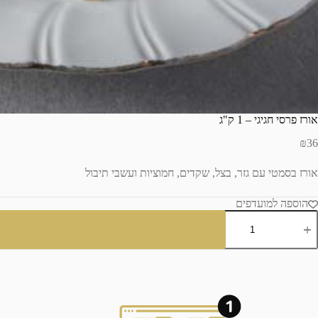
אורז פרסי חגיגי – 1 ק"ג
₪
36
אורז בסמטי עם גזר, בצל, שקדים, חמוציות ועשבי תיבול
הוספה למועדפים