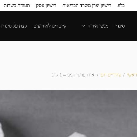
בלוג
רישיון יצרן משרד הבריאות
רישיון עסק
תעודת כשרות
סינדיז
מגשי אירוח
קייטרינג לאירועים
קצת על סינדיז
ראשי
/
צהריים חם
/
אורז פרסי חגיגי – 1 ק"ג