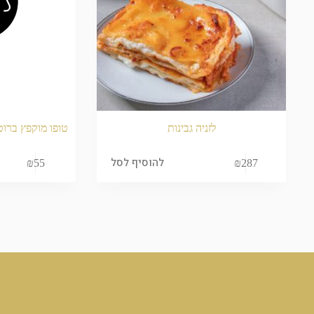
לזניה גבינות
טופו מוקפץ ברוט
להוסיף לסל
₪
55
₪
287