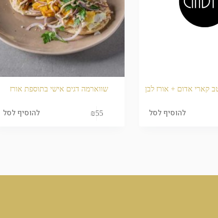
ב קארי אדום + אורז לבן
שווארמה דגים אישי בתוספת אורז
להוסיף לסל
להוסיף לסל
₪
55