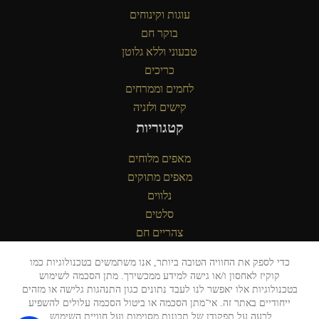
עוגות וקינוחים
בוקר חם
טבעוני וללא גלוטן
כריכים
לחמים וממרחים
קישים ולזניה
קטגוריות
מאפים מלוחים
מאפים מתוקים
נלווים
סלטים
צהריים חם
כדי לספק את החוויה הטובה ביותר, אנו משתמשים בטכנולוגיות כמו
קוקיז לאחסון ו/או גישה למידע ממכשירך. מתן הסכמה לשימוש
בטכנולוגיות אלו יאפשר לנו לעבד נתונים כגון התנהגות גלישה או מזהים
ייחודיים באתר זה. אי־מתן הסכמה או ביטול הסכמה עלולים להשפיע
לרעה על תפקודן של תכונות מסוימות ועל חוויית השימוש.