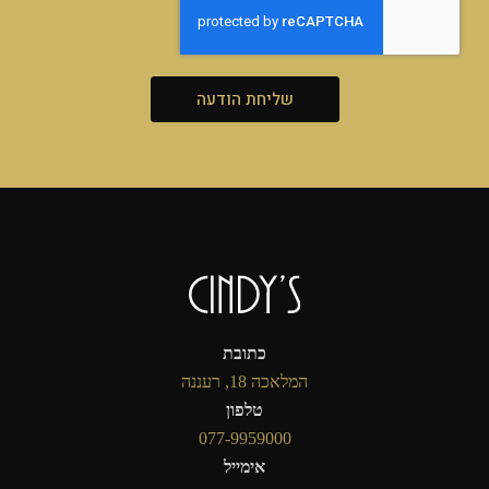
שליחת הודעה
כתובת
המלאכה 18, רעננה
טלפון
077-9959000
אימייל