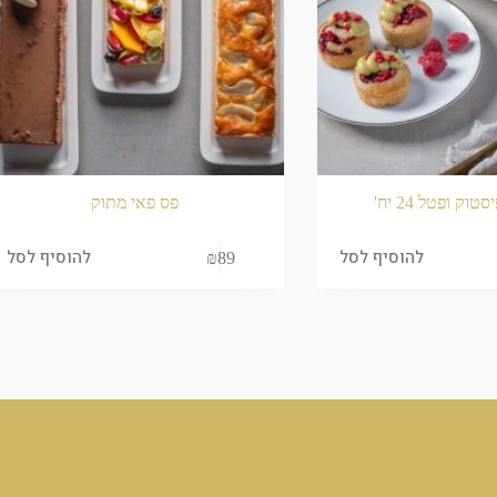
טוק ופטל 24 יח'
פס פאי מתוק
להוסיף לסל
להוסיף לסל
₪
89