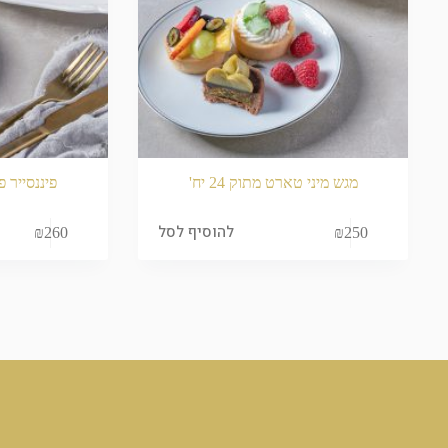
מגש מיני טארט מתוק 24 יח'
פיננסייר פיס
להוסיף לסל
₪
260
₪
250