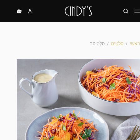
ראשי
/
סלטים
/
סלט גזר