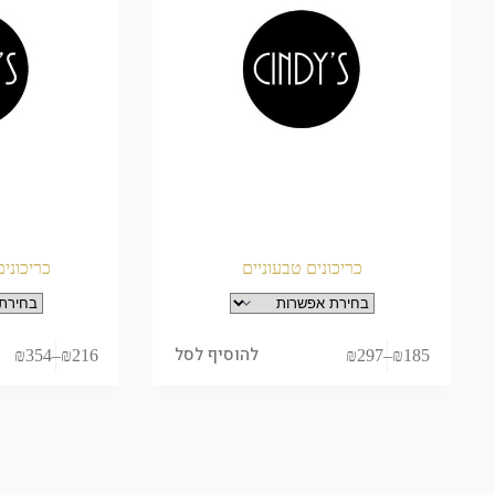
כריכונים טבעוניים
כריכוני
להוסיף לסל
₪
354
–
₪
216
₪
297
–
₪
185