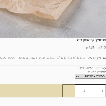
סנדוויץ' קרואסון ביס
₪
345
–
₪
212
סנדויץ קראסון עם סלט ביצים סלמון מעושן וגבינת שמנת, גבינת רוקפור אגסים
הוספה למועדפים
יחידות במארז