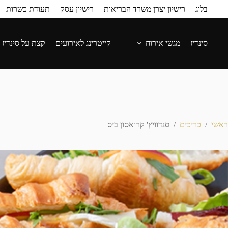
בלוג
רישיון יצרן משרד הבריאות
רישיון עסק
תעודת כשרות
סינדיז
מגשי אירוח
קייטרינג לאירועים
קצת על סינדיז
ראשי
/
כריכים
/
סנדוויץ' קרואסון ביס