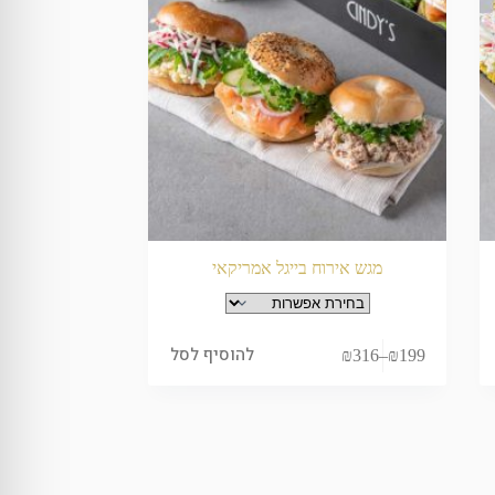
מגש אירוח בייגל אמריקאי
להוסיף לסל
₪
316
–
₪
199