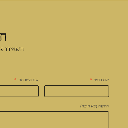
חו
השאירו פר
שם פרטי
שם משפחה
הודעה (לא חובה)