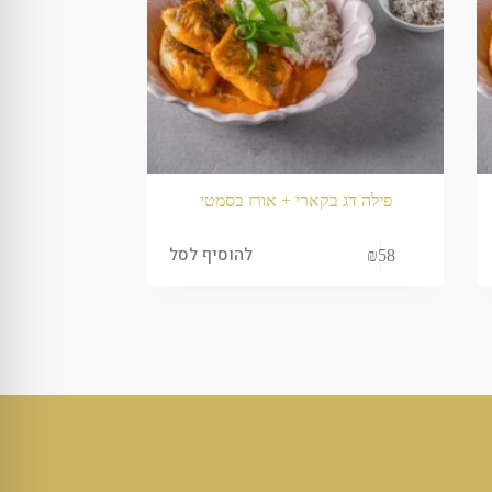
פילה דג בקארי + אורז בסמטי
להוסיף לסל
₪
58