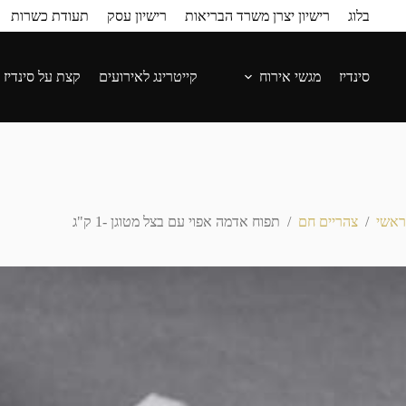
בלוג
רישיון יצרן משרד הבריאות
רישיון עסק
תעודת כשרות
סינדיז
מגשי אירוח
קייטרינג לאירועים
קצת על סינדיז
ראשי
/
צהריים חם
/
תפוח אדמה אפוי עם בצל מטוגן -1 ק"ג