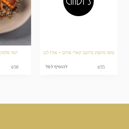
טופו מוקפץ ברוטב קארי אדום + אורז לבן
תאי סלמון 
להוסיף לסל
₪
58
₪
55